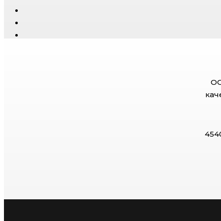
ОО
кач
454